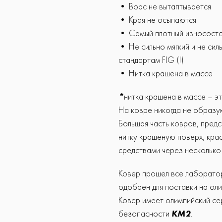
• Ворс не вытаптывается
• Края не осыпаются
• Cамый плотный износосто
• Не сильно мягкий и не си
стандартам FIG (!)
• Нитка крашена в массе
*
нитка крашена в массе – эт
На ковре никогда не образую
Большая часть ковров, предс
нитку крашеную поверх, крас
средствами через несколько 
Ковер прошел все лаборато
одобрен для поставки на ол
Ковер имеет олимпийский с
безопасности
КМ2
.