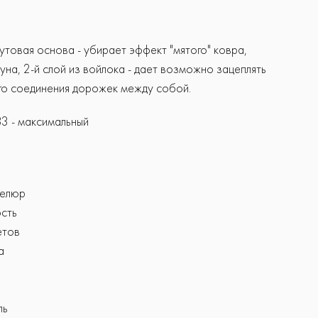
жутовая основа - убирает эффект "мятого" ковра,
уна, 2-й слой из войлока - дает возможно зацеплять
ого соединения дорожек между собой.
3 - максимальный
велюр
сть
етов
а
пь