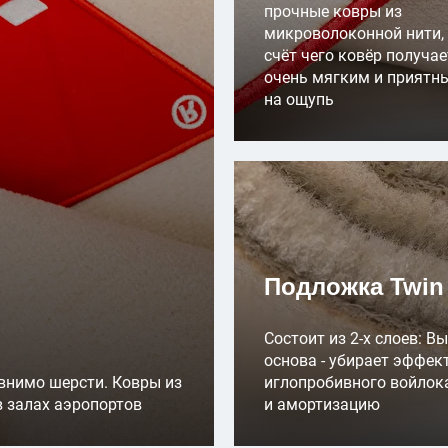
прочные ковры из
микроволоконной нити,
счёт чего ковёр получае
очень мягким и приятн
на ощупь
Подложка Twin
Состоит из 2-х слоев: 
основа - убирает эффект
авнимо шерсти. Ковры из
иглопробивного войлока
в залах аэропортов
и амортизацию