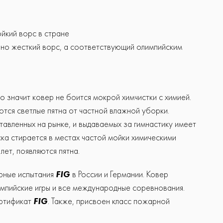
йкий ворс в стране
льно жесткий ворс, а соответствующий олимпийским
о значит ковер не боится мокрой химчистки с химией.
тся светлые пятна от частной влажной уборки.
тавленных на рынке, и выдаваемых за гимнастику имеет
ка стирается в местах частой мойки химическими
лет, появляются пятна.
рные испытания
FIG
в России и Германии. Ковер
импийские игры и все международные соревнования.
ертификат
FIG
. Также, присвоен класс пожарной