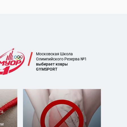
Московская Школа
Олимпийского Резерва №1
выбирает ковры
GYMSPORT
а.
им