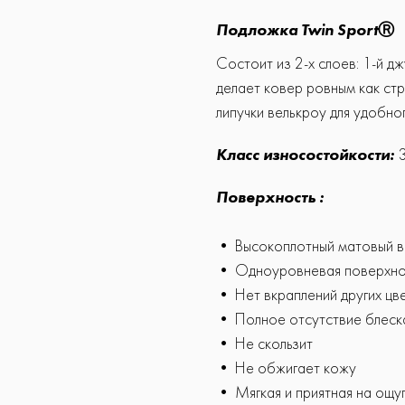
Подложка Twin SportⓇ
Состоит из 2-х слоев: 1-й д
делает ковер ровным как стр
липучки велькроу для удобн
Класс износостойкости:
3
Поверхность :
• Высокоплотный матовый 
• Одноуровневая поверхно
• Нет вкраплений других цв
• Полное отсутствие блеск
• Не скользит
• Не обжигает кожу
• Мягкая и приятная на ощу