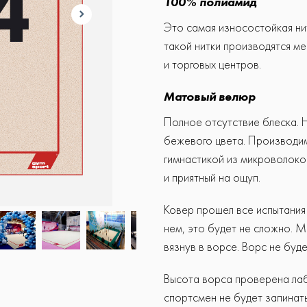
100% полиамид
Это самая износостойкая нит
такой нитки производятся ме
и торговых центров.
Матовый велюр
Полное отсутствие блеска. 
бежевого цвета. Производим
гимнастикой из микроволокон
и приятный на ощуп.
Ковер прошел все испытания 
нем, это будет не сложно. М
вязнув в ворсе. Ворс не буд
Высота ворса проверена лаб
спортсмен не будет запинать