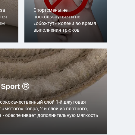
 за
Спортсмены не
тся
поскользнуться и не
ым
«обожгут» колени во время
выполнения трюков
 Sport Ⓡ
Высококачественный слой 1-й джутовая
 «мятого» ковра, 2-й слой из плотного,
 - обеспечивает дополнительную мягкость