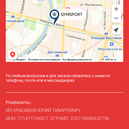
По любым вопросам и для заказа свяжитесь с нами по
телефону, почте или в мессенджерах
Реквизиты:
ИП КРАСИКОВ ЮРИЙ ТИМУРОВИЧ
ИНН: 771471704571 ОГРНИП: 326774600432736