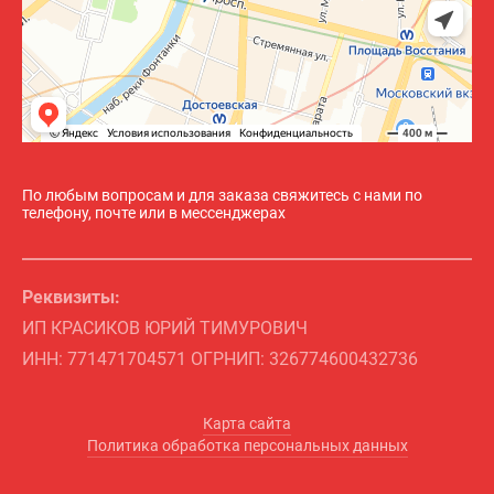
По любым вопросам и для заказа свяжитесь с нами по
телефону, почте или в мессенджерах
Реквизиты:
ИП КРАСИКОВ ЮРИЙ ТИМУРОВИЧ
ИНН: 771471704571 ОГРНИП: 326774600432736
Карта сайта
Политика обработка персональных данных